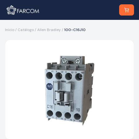
Inicio
/
Catálogo
/
Allen Bradley
/
100-C16J10