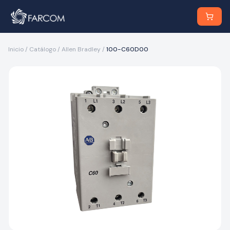
Inicio
/
Catálogo
/
Allen Bradley
/
100-C60D00