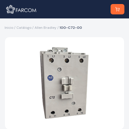
Inicio
/
Catálogo
/
Allen Bradley
/
100-C72-00