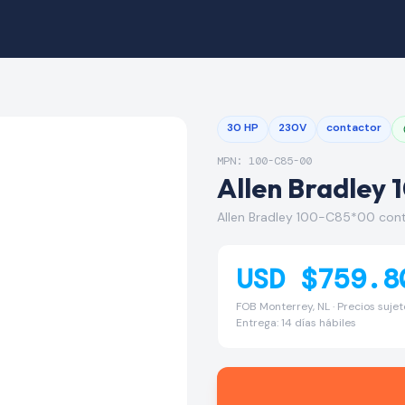
30 HP
230V
contactor
MPN: 100-C85-00
Allen Bradley
Allen Bradley 100-C85*00 con
USD $759.8
FOB Monterrey, NL · Precios suje
Entrega: 14 días hábiles