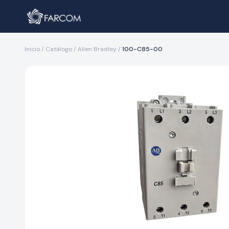
Inicio
/
Catálogo
/
Allen Bradley
/
100-C85-00