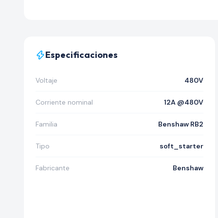
Especificaciones
Voltaje
480V
Corriente nominal
12A @480V
Familia
Benshaw RB2
Tipo
soft_starter
Fabricante
Benshaw