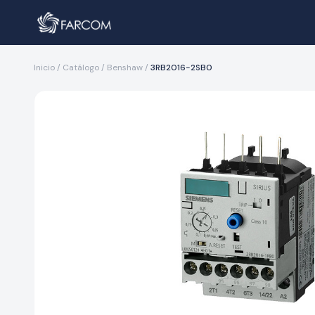
Inicio
/
Catálogo
/
Benshaw
/
3RB2016-2SB0