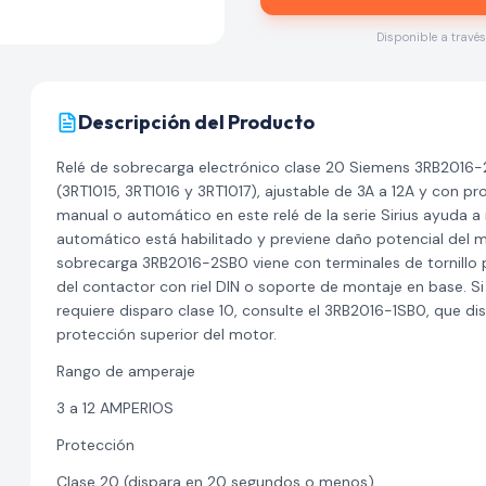
Disponible a travé
Descripción del Producto
Relé de sobrecarga electrónico clase 20 Siemens 3RB2016
(3RT1015, 3RT1016 y 3RT1017), ajustable de 3A a 12A y con pr
manual o automático en este relé de la serie Sirius ayuda a
automático está habilitado y previene daño potencial del m
sobrecarga 3RB2016-2SB0 viene con terminales de tornillo 
del contactor con riel DIN o soporte de montaje en base. S
requiere disparo clase 10, consulte el 3RB2016-1SB0, que 
protección superior del motor.
Rango de amperaje
3 a 12 AMPERIOS
Protección
Clase 20 (dispara en 20 segundos o menos)