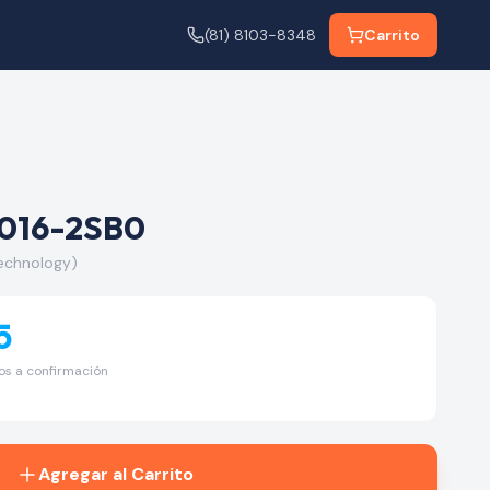
(81) 8103-8348
Carrito
016-2SB0
echnology)
5
tos a confirmación
Agregar al Carrito