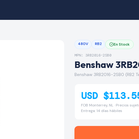
480V
RB2
En Stock
MPN: 3RB2016-2SB0
Benshaw 3RB2
Benshaw 3RB2016-2SB0 (RB2 T
USD $113.5
FOB Monterrey, NL · Precios suje
Entrega: 14 días hábiles