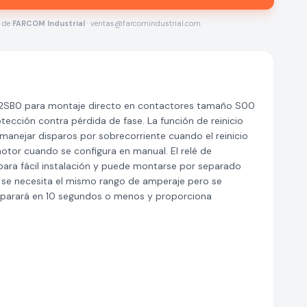
s de
FARCOM Industrial
· ventas@farcomindustrial.com
-2SB0 para montaje directo en contactores tamaño S00
otección contra pérdida de fase. La función de reinicio
 manejar disparos por sobrecorriente cuando el reinicio
otor cuando se configura en manual. El relé de
para fácil instalación y puede montarse por separado
i se necesita el mismo rango de amperaje pero se
disparará en 10 segundos o menos y proporciona