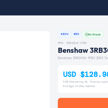
480V
RB3
En Stock
MPN: 3RB3016-1PB0
Benshaw 3RB3
Benshaw 3RB3016-1PB0 (RB3 Te
USD $128.9
FOB Monterrey, NL · Precios suje
Entrega: 14 días hábiles