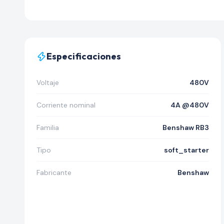
Especificaciones
Voltaje
480V
Corriente nominal
4A @480V
Familia
Benshaw RB3
Tipo
soft_starter
Fabricante
Benshaw