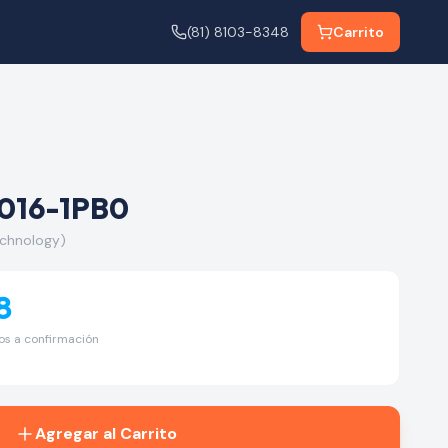
(81) 8103-8348
Carrito
016-1PB0
chnology)
8
tos a confirmación
Agregar al Carrito