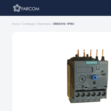
Inicio
/
Catálogo
/
Benshaw
/
3RB3016-1PB0