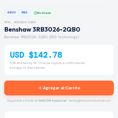
480V
RB3
En Stock
MPN: 3RB3026-2QB0
Benshaw 3RB3026-2QB0
Benshaw 3RB3026-2QB0 (RB3 Technology)
USD $142.78
FOB Monterrey, NL · Precios sujetos a confirmación
Entrega: 14 días hábiles
Agregar al Carrito
Disponible a través de
FARCOM Industrial
· ventas@farcomindustrial.com