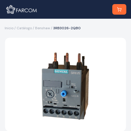
Inicio
/
Catálogo
/
Benshaw
/
3RB3026-2QB0