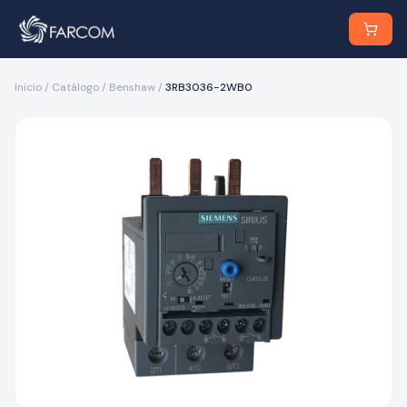
Inicio
/
Catálogo
/
Benshaw
/
3RB3036-2WB0