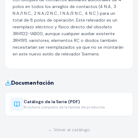
polos en todos los arreglos de contactos (4 N.A., 3
N.A./1 N.C., 2 N.A./2 N.C., 1 N.A./3 N.C., 4 N.C.) para un
total de 8 polos de operación. Este relevador es un
reemplazo eléctrico y físico directo del obsoleto
3RH1122-1AB00, aunque cualquier auxiliar existente
3RH1911, varistores, elementos RC o diodos también
necesitarían ser reemplazados ya que no se montarán
en este nuevo estilo de relevador Siemens.
Documentación
Catálogo de la Serie (PDF)
Brochure completo de la familia de productos
← Volver al catálogo