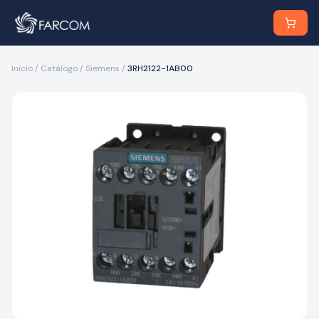
Inicio
/
Catálogo
/
Siemens
/
3RH2122-1AB00