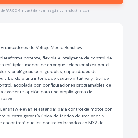
s de
FARCOM Industrial
· ventas@farcomindustrial.com
Arrancadores de Voltaje Medio Benshaw
ataforma potente, flexible e inteligente de control de
en múltiples modos de arranque seleccionables por el
ales y analógicas configurables, capacidades de
a bordo e una interfaz de usuario intuitiva y fácil de
 control, acoplada con configuraciones programables de
na excelente opción para una amplia gama de
 suave.
 Benshaw elevan el estándar para control de motor con
ra nuestra garantía única de fábrica de tres años y
ue encontrará que los controles basados en MX2 de