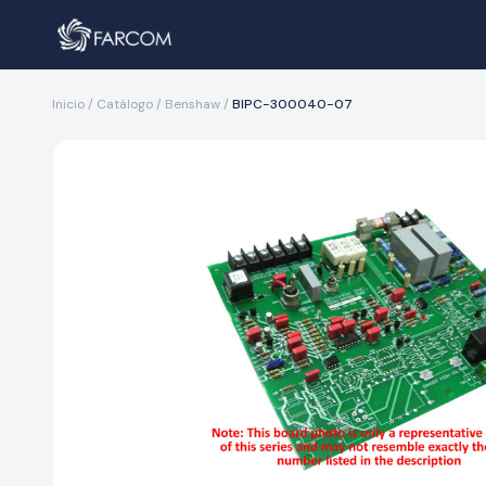
Inicio
/
Catálogo
/
Benshaw
/
BIPC-300040-07