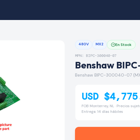
480V
MX2
En Stock
MPN: BIPC-300040-07
Benshaw BIPC
Benshaw BIPC-300040-07 (MX
USD $4,775
FOB Monterrey, NL · Precios suje
Entrega: 14 días hábiles