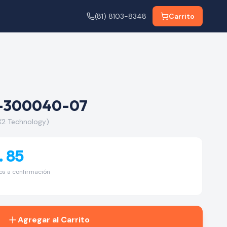
(81) 8103-8348
Carrito
-300040-07
2 Technology)
.85
tos a confirmación
Agregar al Carrito