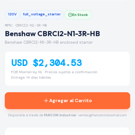
120V
full_voltage_starter
En Stock
MPN: CBRCI2-N1-3R-HB
Benshaw CBRCI2-N1-3R-HB
Benshaw CBRCI2-N1-3R-HB enclosed starter
USD $2,304.53
FOB Monterrey, NL · Precios sujetos a confirmación
Entrega: 14 días hábiles
Agregar al Carrito
Disponible a través de
FARCOM Industrial
· ventas@farcomindustrial.com