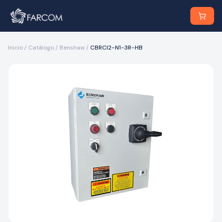
Inicio
/
Catálogo
/
Benshaw
/
CBRCI2-N1-3R-HB