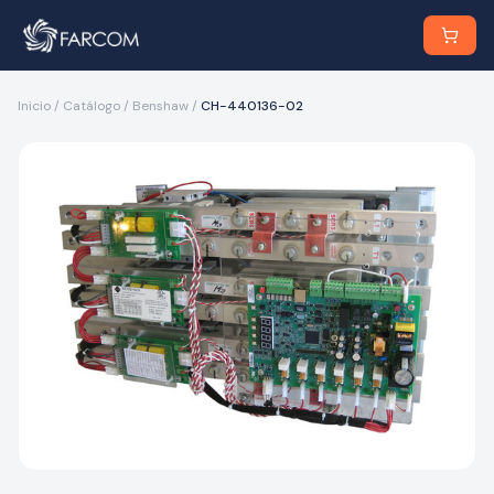
Inicio
/
Catálogo
/
Benshaw
/
CH-440136-02