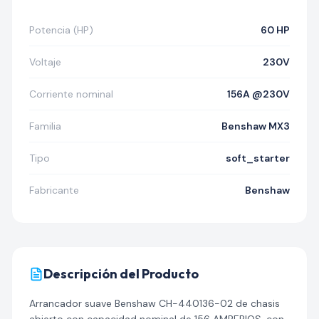
Potencia (HP)
60 HP
Voltaje
230V
Corriente nominal
156A @230V
Familia
Benshaw MX3
Tipo
soft_starter
Fabricante
Benshaw
Descripción del Producto
Arrancador suave Benshaw CH-440136-02 de chasis