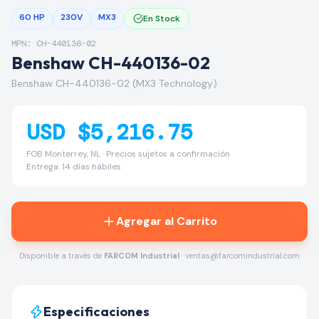
60 HP
230V
MX3
En Stock
MPN: CH-440136-02
Benshaw CH-440136-02
Benshaw CH-440136-02 (MX3 Technology)
USD $5,216.75
FOB Monterrey, NL · Precios sujetos a confirmación
Entrega: 14 días hábiles
Agregar al Carrito
Disponible a través de
FARCOM Industrial
· ventas@farcomindustrial.com
Especificaciones