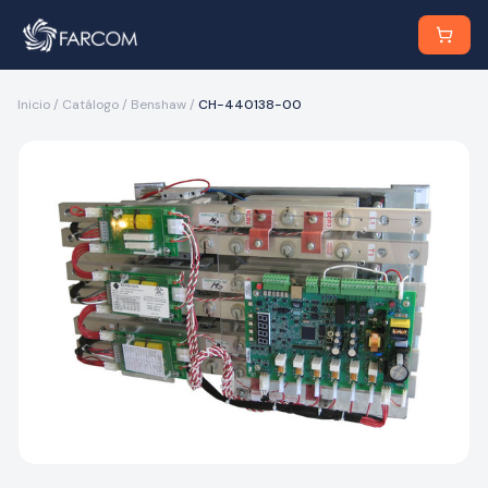
Inicio
/
Catálogo
/
Benshaw
/
CH-440138-00