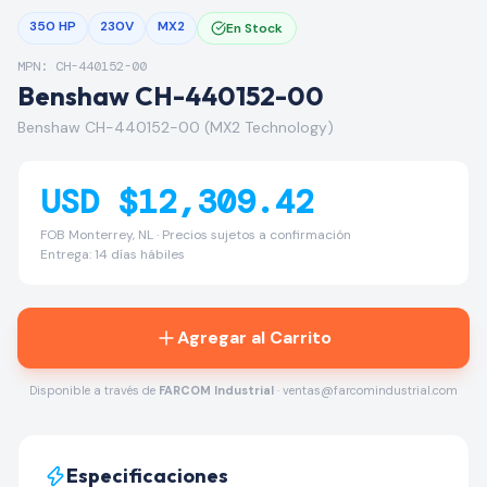
350 HP
230V
MX2
En Stock
MPN: CH-440152-00
Benshaw CH-440152-00
Benshaw CH-440152-00 (MX2 Technology)
USD $12,309.42
FOB Monterrey, NL · Precios sujetos a confirmación
Entrega: 14 días hábiles
Agregar al Carrito
Disponible a través de
FARCOM Industrial
· ventas@farcomindustrial.com
Especificaciones