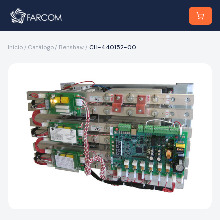
Inicio
/
Catálogo
/
Benshaw
/
CH-440152-00