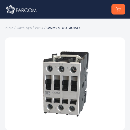
Inicio
/
Catálogo
/
WEG
/
CWM25-00-30V37