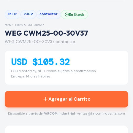
15 HP
230V
contactor
En Stock
MPN: CWM25-00-30V37
WEG CWM25-00-30V37
WEG CWM25-00-30V37 contactor
USD $105.32
FOB Monterrey, NL · Precios sujetos a confirmación
Entrega: 14 días hábiles
Agregar al Carrito
Disponible a través de
FARCOM Industrial
· ventas@farcomindustrial.com