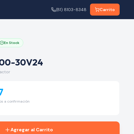
(81) 8103-8348
Carrito
En Stock
00-30V24
ctor
7
tos a confirmación
Agregar al Carrito