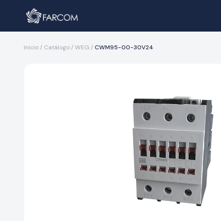
Inicio
/
Catálogo
/
WEG
/
CWM95-00-30V24