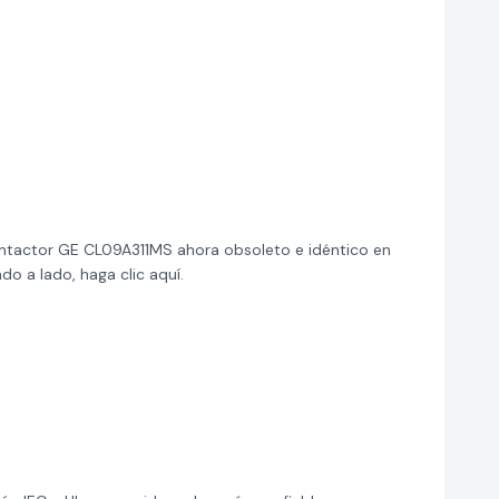
ntactor GE CL09A311MS ahora obsoleto e idéntico en
o a lado, haga clic aquí.