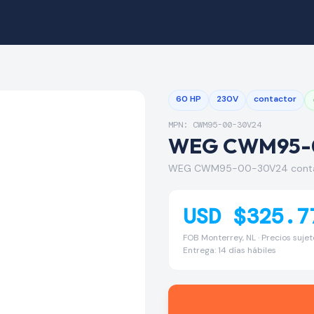
60 HP
230V
contactor
MPN: CWM95-00-30V24
WEG CWM95-
WEG CWM95-00-30V24 conta
USD $325.7
FOB Monterrey, NL · Precios suje
Entrega: 14 días hábiles