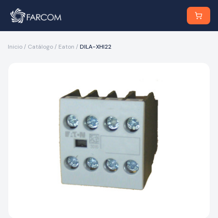
Inicio
/
Catálogo
/
Eaton
/
DILA-XHI22