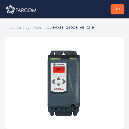
Inicio
/
Catálogo
/
Benshaw
/
EMX4E-0200B-V5-C1-H