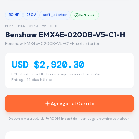
50 HP
230V
soft_starter
En Stock
MPN: EMX4E-0200B-V5-C1-H
Benshaw EMX4E-0200B-V5-C1-H
Benshaw EMX4e-0200B-V5-C1-H soft starter
USD $2,920.30
FOB Monterrey, NL · Precios sujetos a confirmación
Entrega: 14 días hábiles
Agregar al Carrito
Disponible a través de
FARCOM Industrial
· ventas@farcomindustrial.com