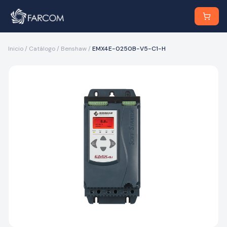
Inicio
/
Catálogo
/
Benshaw
/
EMX4E-0250B-V5-C1-H