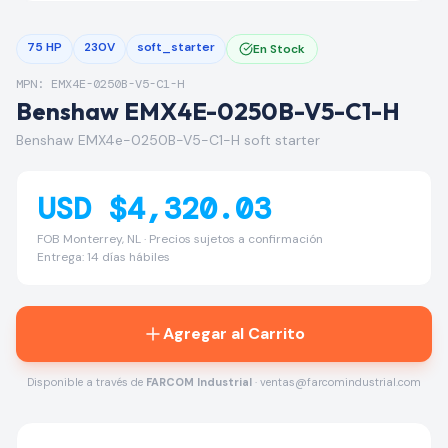
75 HP
230V
soft_starter
En Stock
MPN: EMX4E-0250B-V5-C1-H
Benshaw EMX4E-0250B-V5-C1-H
Benshaw EMX4e-0250B-V5-C1-H soft starter
USD $4,320.03
FOB Monterrey, NL · Precios sujetos a confirmación
Entrega: 14 días hábiles
Agregar al Carrito
Disponible a través de
FARCOM Industrial
· ventas@farcomindustrial.com