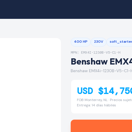
400 HP
230V
soft_starte
MPN: EMX4I-1230B-V5-C1-H
Benshaw EMX4
Benshaw EMX4i-1230B-V5-C1-H 
USD $14,75
FOB Monterrey, NL · Precios suje
Entrega: 14 días hábiles