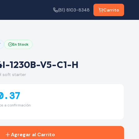
(81) 8103-8348
Carrito
r
En Stock
I-1230B-V5-C1-H
soft starter
0.37
tos a confirmación
Agregar al Carrito