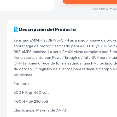
Disponible a travé
Descripción del Producto
Benshaw EMX4i-1230B-V5-C1-H arrancador suave de próxim
sobrecarga de motor clasificado para 400 H.P. @ 230 volt y
985 AMPS máximo. La serie EM4Xi viene completa con 3 mo
freno suave junto con PowerThrough de falla SCR para situ
C1-H también ofrece de forma estándar una HMI, teclado de 
de datos y un registro de eventos para reducir el tiempo e i
problemas.
Potencia
800 H.P. @ 460 volt
400 H.P. @ 230 volt
Clasificación Máxima de AMPS