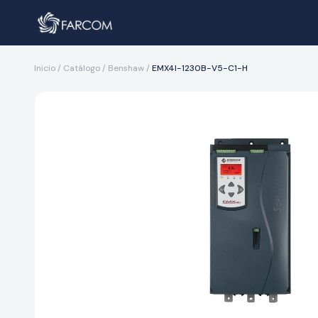
Inicio
/
Catálogo
/
Benshaw
/
EMX4I-1230B-V5-C1-H