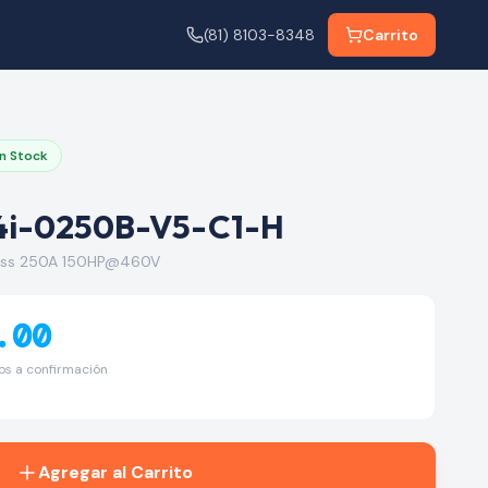
(81) 8103-8348
Carrito
n Stock
4i-0250B-V5-C1-H
ypass 250A 150HP@460V
.00
tos a confirmación
Agregar al Carrito