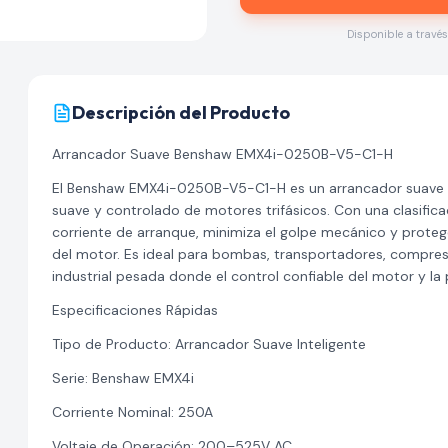
Disponible a travé
Descripción del Producto
Arrancador Suave Benshaw EMX4i-0250B-V5-C1-H
El Benshaw EMX4i-0250B-V5-C1-H es un arrancador suave i
suave y controlado de motores trifásicos. Con una clasifica
corriente de arranque, minimiza el golpe mecánico y proteg
del motor. Es ideal para bombas, transportadores, compres
industrial pesada donde el control confiable del motor y la 
Especificaciones Rápidas
Tipo de Producto: Arrancador Suave Inteligente
Serie: Benshaw EMX4i
Corriente Nominal: 250A
Voltaje de Operación: 200–525V AC