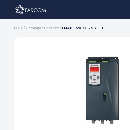
Inicio
/
Catálogo
/
Benshaw
/
EMX4i-0250B-V5-C1-H