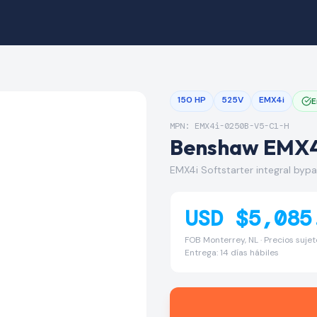
150 HP
525V
EMX4i
E
MPN: EMX4i-0250B-V5-C1-H
Benshaw EMX
EMX4i Softstarter integral b
USD $5,085
FOB Monterrey, NL · Precios suje
Entrega: 14 días hábiles