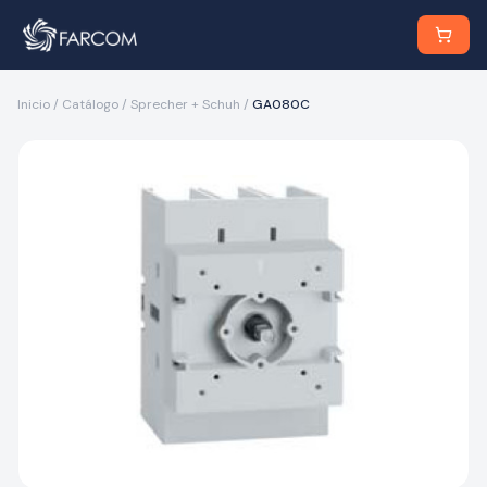
Inicio
/
Catálogo
/
Sprecher + Schuh
/
GA080C