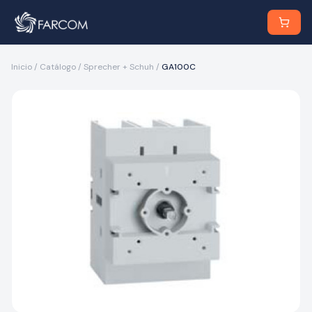
Inicio
/
Catálogo
/
Sprecher + Schuh
/
GA100C