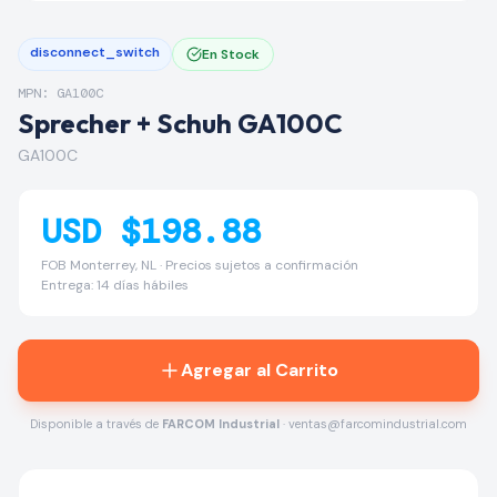
disconnect_switch
En Stock
MPN: GA100C
Sprecher + Schuh GA100C
GA100C
USD $198.88
FOB Monterrey, NL · Precios sujetos a confirmación
Entrega: 14 días hábiles
Agregar al Carrito
Disponible a través de
FARCOM Industrial
· ventas@farcomindustrial.com