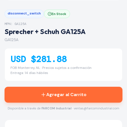
disconnect_switch
En Stock
MPN: GA125A
Sprecher + Schuh GA125A
GA125A
USD $281.88
FOB Monterrey, NL · Precios sujetos a confirmación
Entrega: 14 días hábiles
Agregar al Carrito
Disponible a través de
FARCOM Industrial
· ventas@farcomindustrial.com