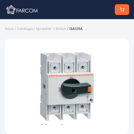
Inicio
/
Catálogo
/
Sprecher + Schuh
/
GA125A