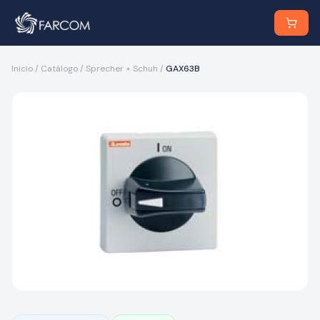
Inicio
/
Catálogo
/
Sprecher + Schuh
/
GAX63B