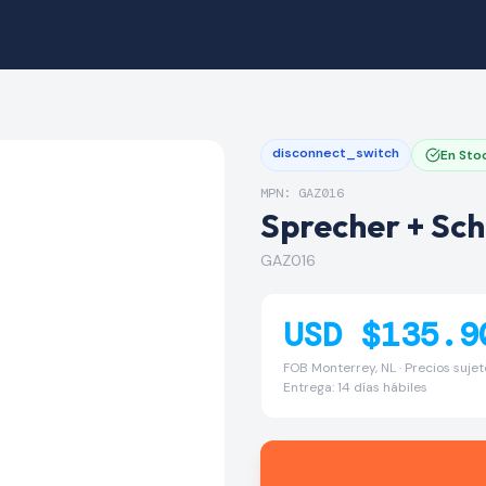
disconnect_switch
En Sto
MPN: GAZ016
Sprecher + Sc
GAZ016
USD $135.9
FOB Monterrey, NL · Precios suje
Entrega: 14 días hábiles