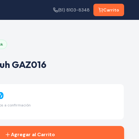
(81) 8103-8348
Carrito
ck
huh GAZ016
0
tos a confirmación
Agregar al Carrito