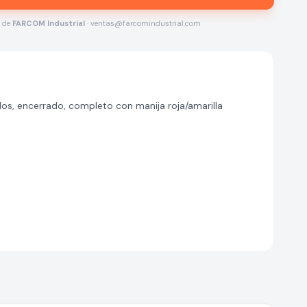
s de
FARCOM Industrial
· ventas@farcomindustrial.com
s, encerrado, completo con manija roja/amarilla