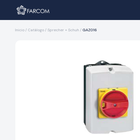
Inicio
/
Catálogo
/
Sprecher + Schuh
/
GAZ016