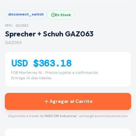
disconnect_switch
En Stock
MPN: GAZ063
Sprecher + Schuh GAZ063
GAZ063
USD $363.18
FOB Monterrey, NL · Precios sujetos a confirmación
Entrega: 14 días hábiles
Agregar al Carrito
Disponible a través de
FARCOM Industrial
· ventas@farcomindustrial.com