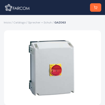
Inicio
/
Catálogo
/
Sprecher + Schuh
/
GAZ063