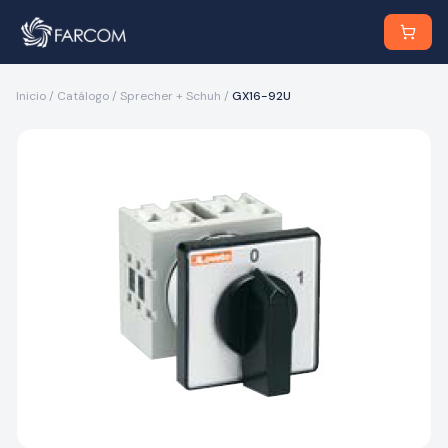
Inicio
/
Catálogo
/
Sprecher + Schuh
/
GX16-92U