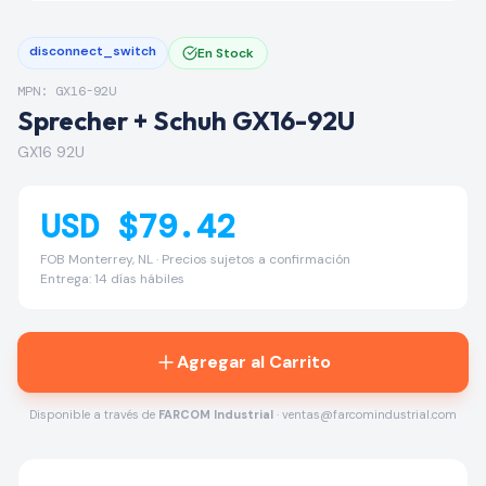
disconnect_switch
En Stock
MPN: GX16-92U
Sprecher + Schuh GX16-92U
GX16 92U
USD $79.42
FOB Monterrey, NL · Precios sujetos a confirmación
Entrega: 14 días hábiles
Agregar al Carrito
Disponible a través de
FARCOM Industrial
· ventas@farcomindustrial.com