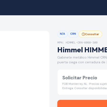
N/A
CRN
Consultar
MPN: HIMMEL-CRN-6060-300
Himmel HIMM
Gabinete metálico Himmel CRN
puerta ciega con cerradura de 
Solicitar Precio
FOB Monterrey, NL · Precios suje
Entrega: Consultar disponibilida