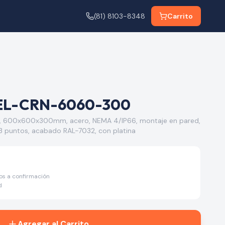
(81) 8103-8348
Carrito
EL-CRN-6060-300
, 600x600x300mm, acero, NEMA 4/IP66, montaje en pared,
3 puntos, acabado RAL-7032, con platina
tos a confirmación
d
Agregar al Carrito