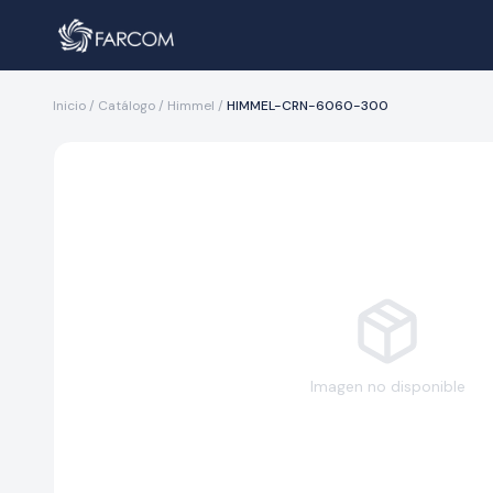
Inicio
/
Catálogo
/
Himmel
/
HIMMEL-CRN-6060-300
Imagen no disponible