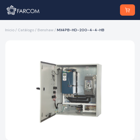
Inicio
/
Catálogo
/
Benshaw
/
MX4PB-HD-200-4-4-HB