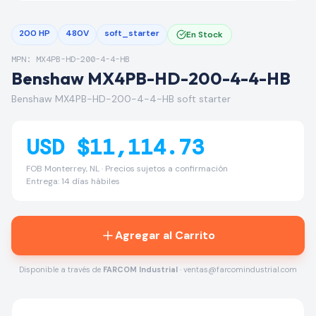
200 HP
480V
soft_starter
En Stock
MPN: MX4PB-HD-200-4-4-HB
Benshaw MX4PB-HD-200-4-4-HB
Benshaw MX4PB-HD-200-4-4-HB soft starter
USD $11,114.73
FOB Monterrey, NL · Precios sujetos a confirmación
Entrega: 14 días hábiles
Agregar al Carrito
Disponible a través de
FARCOM Industrial
· ventas@farcomindustrial.com