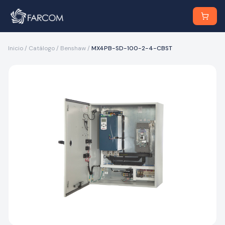
Inicio
/
Catálogo
/
Benshaw
/
MX4PB-SD-100-2-4-CBST