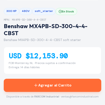
300 HP
480V
soft_starter
En Stock
MPN: MX4PB-SD-300-4-4-CBST
Benshaw MX4PB-SD-300-4-4-
CBST
Benshaw MX4PB-SD-300-4-4-CBST soft starter
USD $12,153.90
FOB Monterrey, NL · Precios sujetos a confirmación
Entrega: 14 días hábiles
Agregar al Carrito
Disponible a través de
FARCOM Industrial
· ventas@farcomindustrial.com