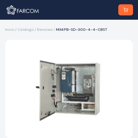
Inicio
/
Catálogo
/
Benshaw
/
MX4PB-SD-300-4-4-CBST