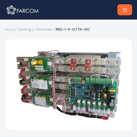
Inicio
/
Catálogo
/
Benshaw
/
RB2-1-S-077A-13C