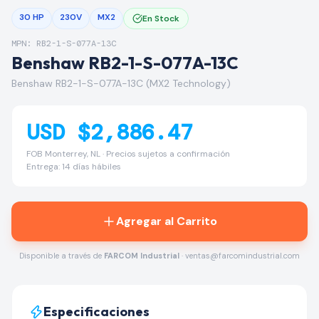
30 HP
230V
MX2
En Stock
MPN: RB2-1-S-077A-13C
Benshaw RB2-1-S-077A-13C
Benshaw RB2-1-S-077A-13C (MX2 Technology)
USD $2,886.47
FOB Monterrey, NL · Precios sujetos a confirmación
Entrega: 14 días hábiles
Agregar al Carrito
Disponible a través de
FARCOM Industrial
· ventas@farcomindustrial.com
Especificaciones