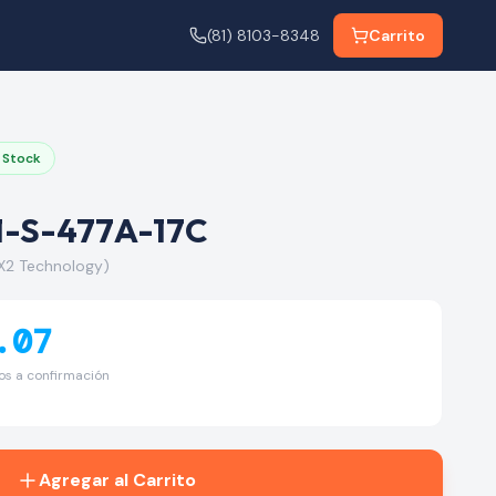
(81) 8103-8348
Carrito
 Stock
1-S-477A-17C
X2 Technology)
.07
tos a confirmación
Agregar al Carrito