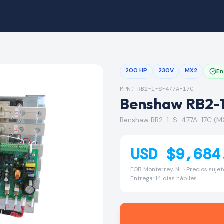
200 HP
230V
MX2
En
MPN: RB2-1-S-477A-17C
Benshaw RB2-
Benshaw RB2-1-S-477A-17C (M
USD $9,684
FOB Monterrey, NL · Precios suje
Entrega: 14 días hábiles