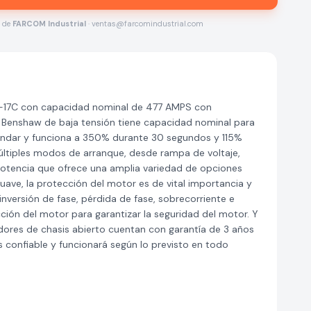
s de
FARCOM Industrial
· ventas@farcomindustrial.com
A-17C con capacidad nominal de 477 AMPS con
e Benshaw de baja tensión tiene capacidad nominal para
tándar y funciona a 350% durante 30 segundos y 115%
últiples modos de arranque, desde rampa de voltaje,
otencia que ofrece una amplia variedad de opciones
ave, la protección del motor es de vital importancia y
nversión de fase, pérdida de fase, sobrecorriente e
ión del motor para garantizar la seguridad del motor. Y
res de chasis abierto cuentan con garantía de 3 años
s confiable y funcionará según lo previsto en todo