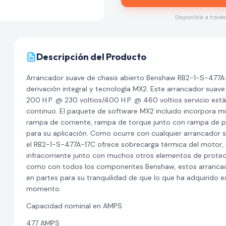
Disponible a travé
Descripción del Producto
Arrancador suave de chasis abierto Benshaw RB2-1-S-477
derivación integral y tecnología MX2. Este arrancador suav
200 H.P. @ 230 voltios/400 H.P. @ 460 voltios servicio es
continuo. El paquete de software MX2 incluido incorpora m
rampa de corriente, rampa de torque junto con rampa de p
para su aplicación. Como ocurre con cualquier arrancador su
el RB2-1-S-477A-17C ofrece sobrecarga térmica del motor, i
infracorriente junto con muchos otros elementos de protecc
como con todos los componentes Benshaw, estos arrancado
en partes para su tranquilidad de que lo que ha adquirido e
momento.
Capacidad nominal en AMPS
477 AMPS