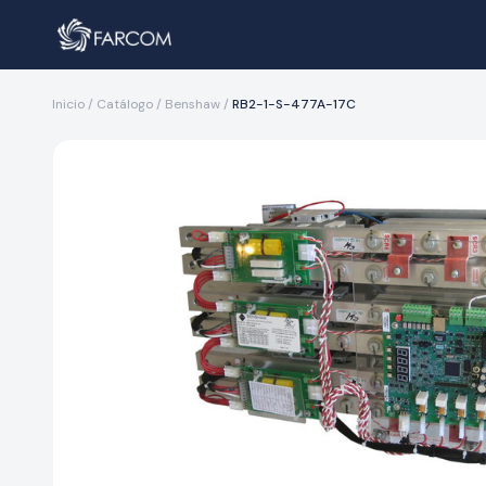
Inicio
/
Catálogo
/
Benshaw
/
RB2-1-S-477A-17C