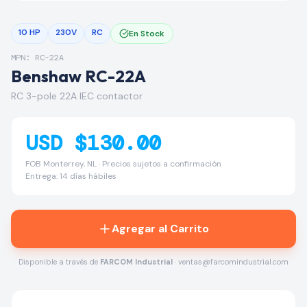
10 HP
230V
RC
En Stock
MPN: RC-22A
Benshaw RC-22A
RC 3-pole 22A IEC contactor
USD $130.00
FOB Monterrey, NL · Precios sujetos a confirmación
Entrega: 14 días hábiles
Agregar al Carrito
Disponible a través de
FARCOM Industrial
· ventas@farcomindustrial.com