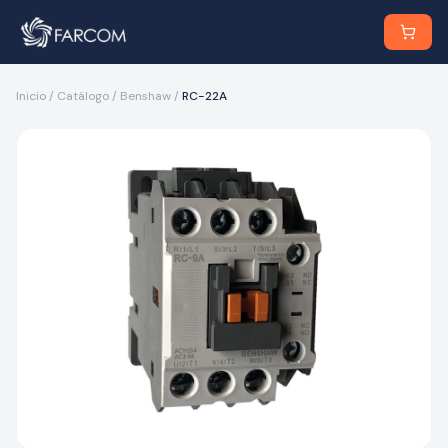
Inicio
/
Catálogo
/
Benshaw
/
RC-22A