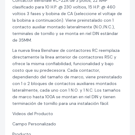
Contactor Benshaw RC-22A de 3 polos, 22 AMP
clasificado para 10 H.P. @ 230 voltios, 15 H.P. @ 460
voltios 3 fases y bobina de CA (seleccione el voltaje de
la bobina a continuación). Viene preinstalado con 1
contacto auxiliar montado lateralmente (N.O./N.C.),
terminales de tornillo y se monta en riel DIN estándar
de 35MM.
La nueva línea Benshaw de contactores RC reemplaza
directamente la línea anterior de contactores RSC y
ofrece la misma confiabilidad, funcionalidad y bajo
costo que su predecesora. Cada contactor,
dependiendo del tamaño de marco, viene preinstalado
con 1 o 2 bloques de contactos auxiliares montados
lateralmente, cada uno con 1 N.O. y 1 N.C. Los tamaños
de marco hasta 100A se montan en riel DIN y tienen
terminación de tornillo para una instalación fácil.
Videos del Producto
Campo Personalizado
Producto