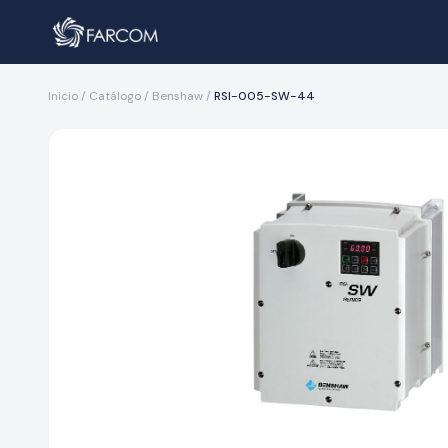
Inicio
/
Catálogo
/
Benshaw
/
RSI-005-SW-44