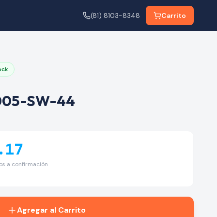
(81) 8103-8348
Carrito
ock
005-SW-44
.17
tos a confirmación
Agregar al Carrito