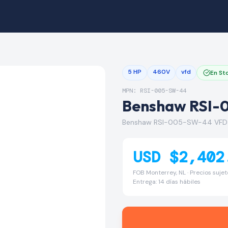
5 HP
460V
vfd
En St
MPN: RSI-005-SW-44
Benshaw RSI-
Benshaw RSI-005-SW-44 VFD
USD $2,402
FOB Monterrey, NL · Precios suje
Entrega: 14 días hábiles