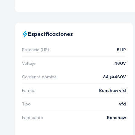
Especificaciones
Potencia (HP)
5 HP
Voltaje
460V
Corriente nominal
8A @460V
Familia
Benshaw vfd
Tipo
vfd
Fabricante
Benshaw