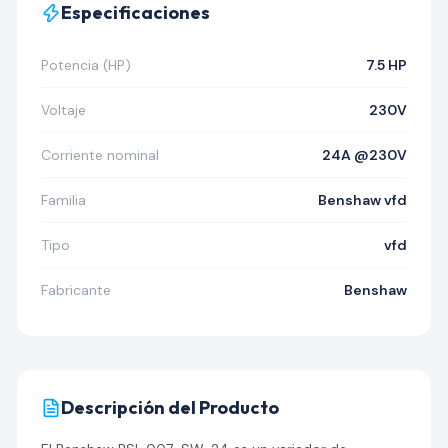
Especificaciones
Potencia (HP)
7.5 HP
Voltaje
230V
Corriente nominal
24A @230V
Familia
Benshaw vfd
Tipo
vfd
Fabricante
Benshaw
Descripción del Producto