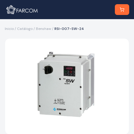
Inicio
/
Catálogo
/
Benshaw
/
RSI-007-SW-24