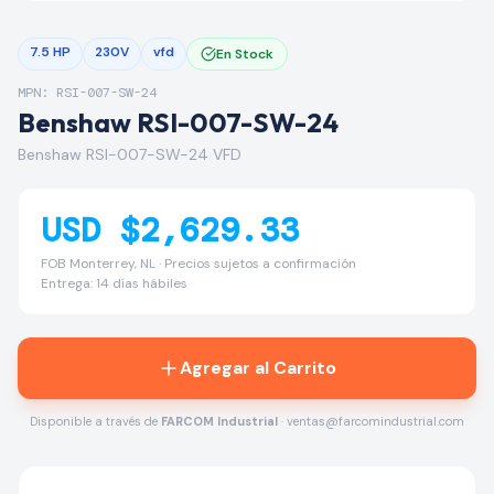
7.5 HP
230V
vfd
En Stock
MPN: RSI-007-SW-24
Benshaw RSI-007-SW-24
Benshaw RSI-007-SW-24 VFD
USD $2,629.33
FOB Monterrey, NL · Precios sujetos a confirmación
Entrega: 14 días hábiles
Agregar al Carrito
Disponible a través de
FARCOM Industrial
· ventas@farcomindustrial.com