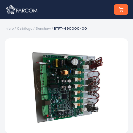
Inicio
/
Catálogo
/
Benshaw
/
RTFT-490000-00