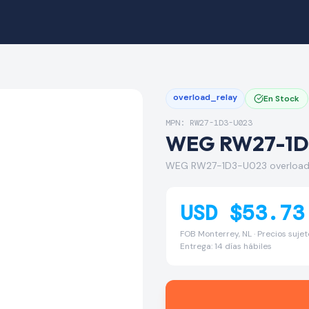
overload_relay
En Stock
MPN: RW27-1D3-U023
WEG RW27-1D
WEG RW27-1D3-U023 overload 
USD $53.73
FOB Monterrey, NL · Precios suje
Entrega: 14 días hábiles