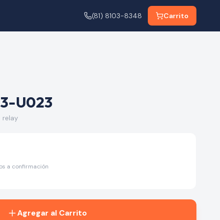
(81) 8103-8348
Carrito
3-U023
relay
tos a confirmación
Agregar al Carrito