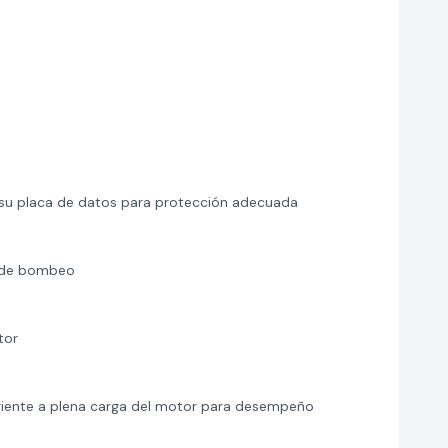
s
n su placa de datos para protección adecuada
s de bombeo
tor
rriente a plena carga del motor para desempeño