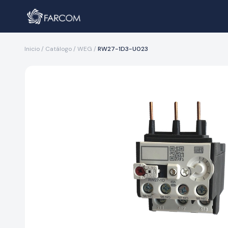
Inicio
/
Catálogo
/
WEG
/
RW27-1D3-U023