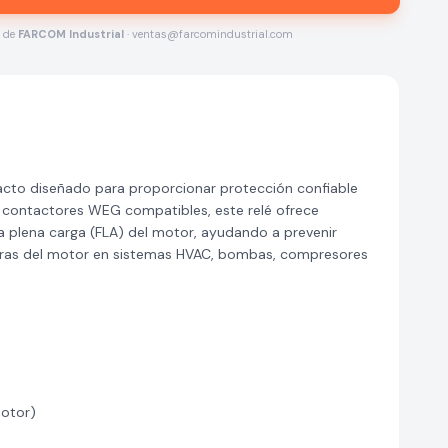
s de
FARCOM Industrial
· ventas@farcomindustrial.com
cto diseñado para proporcionar protección confiable
n contactores WEG compatibles, este relé ofrece
a plena carga (FLA) del motor, ayudando a prevenir
turas del motor en sistemas HVAC, bombas, compresores
motor)