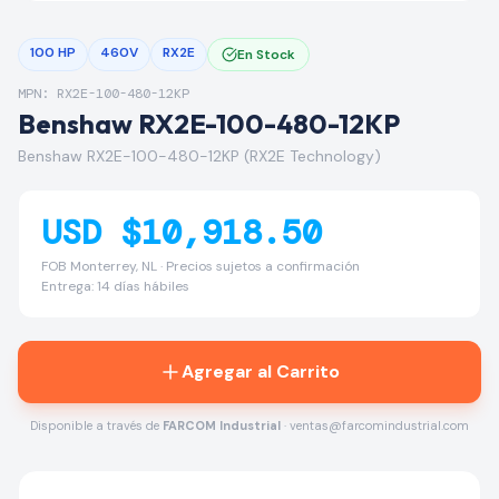
100 HP
460V
RX2E
En Stock
MPN: RX2E-100-480-12KP
Benshaw RX2E-100-480-12KP
Benshaw RX2E-100-480-12KP (RX2E Technology)
USD $10,918.50
FOB Monterrey, NL · Precios sujetos a confirmación
Entrega: 14 días hábiles
Agregar al Carrito
Disponible a través de
FARCOM Industrial
· ventas@farcomindustrial.com