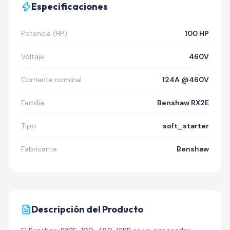
Especificaciones
Potencia (HP)
100 HP
Voltaje
460V
Corriente nominal
124A @460V
Familia
Benshaw RX2E
Tipo
soft_starter
Fabricante
Benshaw
Descripción del Producto