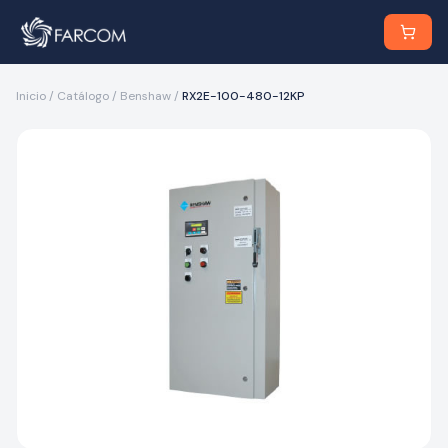
Inicio
/
Catálogo
/
Benshaw
/
RX2E-100-480-12KP