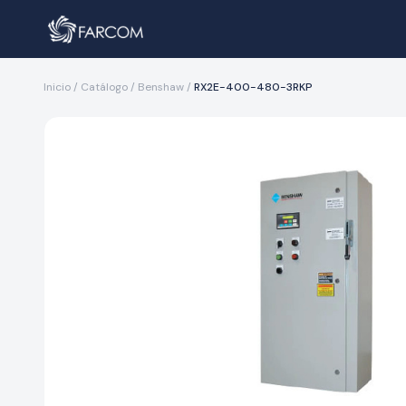
Inicio
/
Catálogo
/
Benshaw
/
RX2E-400-480-3RKP