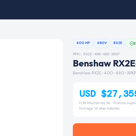
400 HP
480V
RX2E
E
MPN: RX2E-400-480-3RKP
Benshaw RX2
Benshaw RX2E-400-480-3RKP 
USD $27,35
FOB Monterrey, NL · Precios suje
Entrega: 14 días hábiles