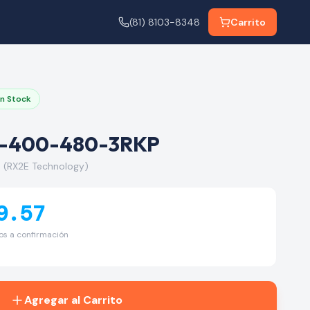
(81) 8103-8348
Carrito
n Stock
E-400-480-3RKP
(RX2E Technology)
9.57
tos a confirmación
Agregar al Carrito