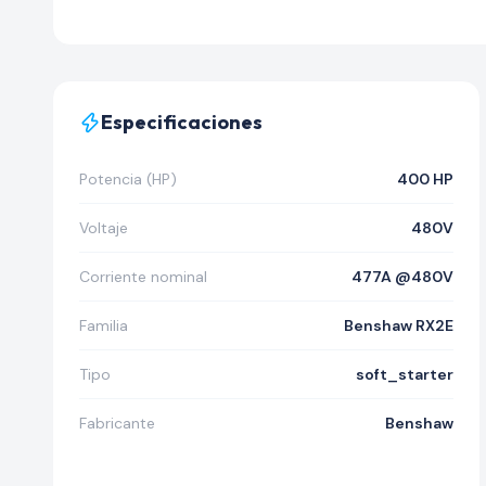
Especificaciones
Potencia (HP)
400 HP
Voltaje
480V
Corriente nominal
477A @480V
Familia
Benshaw RX2E
Tipo
soft_starter
Fabricante
Benshaw