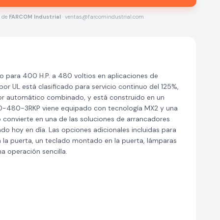
s de
FARCOM Industrial
· ventas@farcomindustrial.com
para 400 H.P. a 480 voltios en aplicaciones de
por UL está clasificado para servicio continuo del 125%,
ptor automático combinado, y está construido en un
400-480-3RKP viene equipado con tecnología MX2 y una
lo convierte en una de las soluciones de arrancadores
do hoy en día. Las opciones adicionales incluidas para
a puerta, un teclado montado en la puerta, lámparas
 operación sencilla.