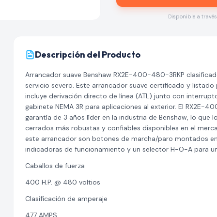
Disponible a travé
Descripción del Producto
Arrancador suave Benshaw RX2E-400-480-3RKP clasificado 
servicio severo. Este arrancador suave certificado y listado 
incluye derivación directo de línea (ATL) junto con interru
gabinete NEMA 3R para aplicaciones al exterior. El RX2E-
garantía de 3 años líder en la industria de Benshaw, lo que 
cerrados más robustas y confiables disponibles en el merca
este arrancador son botones de marcha/paro montados en l
indicadoras de funcionamiento y un selector H-O-A para una
Caballos de fuerza
400 H.P. @ 480 voltios
Clasificación de amperaje
477 AMPS