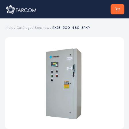
Inicio
/
Catálogo
/
Benshaw
/
RX2E-500-480-3RKP