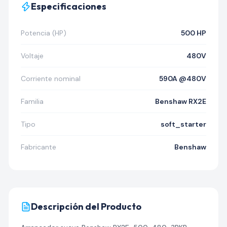
Especificaciones
Potencia (HP)
500 HP
Voltaje
480V
Corriente nominal
590A @480V
Familia
Benshaw RX2E
Tipo
soft_starter
Fabricante
Benshaw
Descripción del Producto