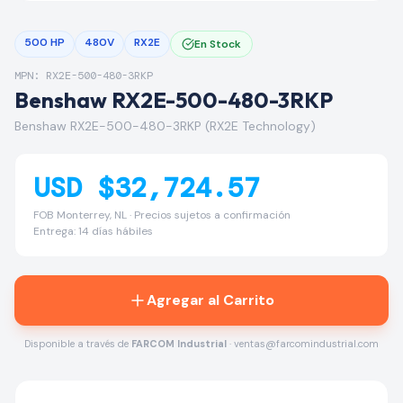
500 HP
480V
RX2E
En Stock
MPN: RX2E-500-480-3RKP
Benshaw RX2E-500-480-3RKP
Benshaw RX2E-500-480-3RKP (RX2E Technology)
USD $32,724.57
FOB Monterrey, NL · Precios sujetos a confirmación
Entrega: 14 días hábiles
Agregar al Carrito
Disponible a través de
FARCOM Industrial
· ventas@farcomindustrial.com