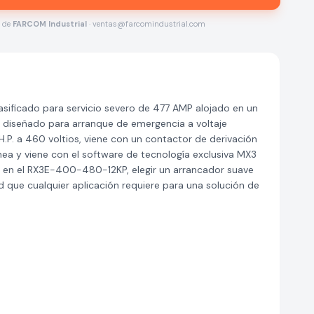
s de
FARCOM Industrial
· ventas@farcomindustrial.com
ificado para servicio severo de 477 AMP alojado en un
 diseñado para arranque de emergencia a voltaje
.P. a 460 voltios, viene con un contactor de derivación
ea y viene con el software de tecnología exclusiva MX3
os en el RX3E-400-480-12KP, elegir un arrancador suave
d que cualquier aplicación requiere para una solución de