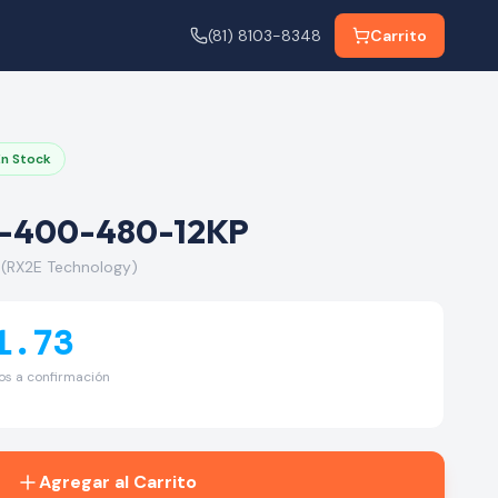
(81) 8103-8348
Carrito
En Stock
-400-480-12KP
(RX2E Technology)
1.73
tos a confirmación
Agregar al Carrito