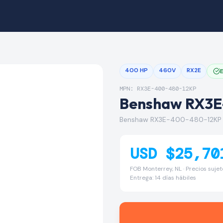
400 HP
460V
RX2E
MPN: RX3E-400-480-12KP
Benshaw RX3E
Benshaw RX3E-400-480-12KP 
USD $25,70
FOB Monterrey, NL · Precios suje
Entrega: 14 días hábiles