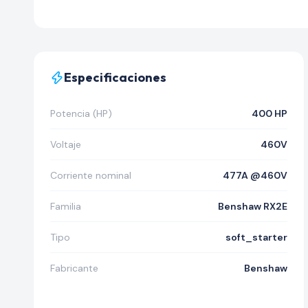
Especificaciones
Potencia (HP)
400 HP
Voltaje
460V
Corriente nominal
477A @460V
Familia
Benshaw RX2E
Tipo
soft_starter
Fabricante
Benshaw