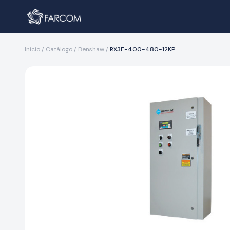
Inicio
/
Catálogo
/
Benshaw
/
RX3E-400-480-12KP