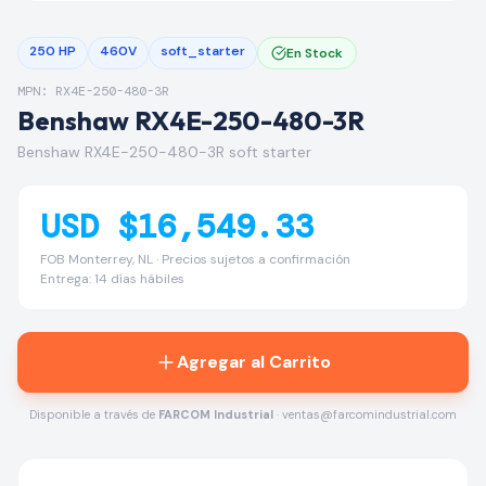
250 HP
460V
soft_starter
En Stock
MPN: RX4E-250-480-3R
Benshaw RX4E-250-480-3R
Benshaw RX4E-250-480-3R soft starter
USD $16,549.33
FOB Monterrey, NL · Precios sujetos a confirmación
Entrega: 14 días hábiles
Agregar al Carrito
Disponible a través de
FARCOM Industrial
· ventas@farcomindustrial.com