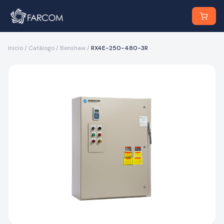
Inicio
/
Catálogo
/
Benshaw
/
RX4E-250-480-3R