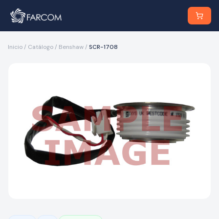
Inicio
/
Catálogo
/
Benshaw
/
SCR-1708