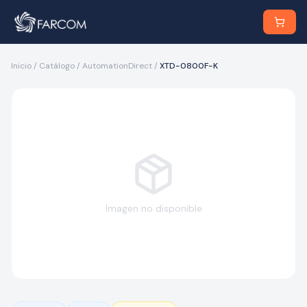
Inicio
/
Catálogo
/
AutomationDirect
/
XTD-0800F-K
Imagen no disponible