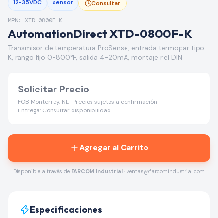
12-35VDC
sensor
Consultar
MPN: XTD-0800F-K
AutomationDirect XTD-0800F-K
Transmisor de temperatura ProSense, entrada termopar tipo
K, rango fijo 0-800°F, salida 4-20mA, montaje riel DIN
Solicitar Precio
FOB Monterrey, NL · Precios sujetos a confirmación
Entrega: Consultar disponibilidad
Agregar al Carrito
Disponible a través de
FARCOM Industrial
· ventas@farcomindustrial.com
Especificaciones